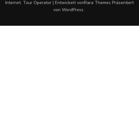
Internet
.
Tour Operator | Entwickelt von
Rara Themes
Präsentiert
von
WordPress
.