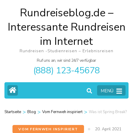
Zum
Rundreiseblog.de –
Inhalt
springen
Interessante Rundreisen
(Eingabetaste
im Internet
drücken)
Rundreisen -Studienreisen – Erlebnisreisen
Ruf uns an, wir sind 24/7 verfügbar
(888) 123-45678
MENÜ
>
>
>
Startseite
Blog
Vom Fernweh inspiriert
Was ist Spring Break?
20. April 2021
VOM FERNWEH INSPIRIERT