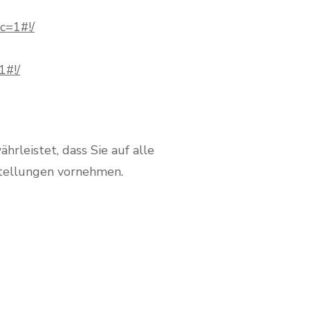
?c=1#!/
1#!/
hrleistet, dass Sie auf alle
stellungen vornehmen.