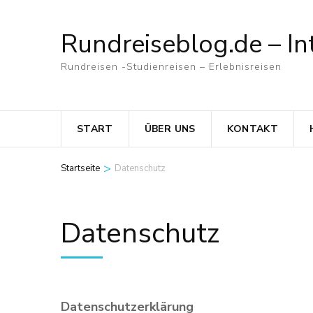
Zum
Inhalt
Rundreiseblog.de – In
springen
Rundreisen -Studienreisen – Erlebnisreisen
(Eingabetaste
drücken)
START
ÜBER UNS
KONTAKT
>
Startseite
Datenschutz
Datenschutz
Datenschutzerklärung